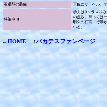
召還獣の装備
軍服にサーベル。
学力はBクラス並
の点数に至っては
特筆事項
明久の狂言・行動
いる。
←
HOME
↑
バカテスファンページ