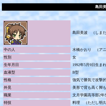
島田
島田美波 （しまだ
中の人
水橋かおり （ア
性別
女
生年月日
1992年5月9日生
血液型
B型
性格
強気で勝気で攻撃
外見
美形で背も高く脚
職業
文月学園高等部2年
特技
料理 （ただし明