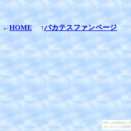
←
HOME
↑
バカテスファンページ
[PR] この広告は
ホームページを更新