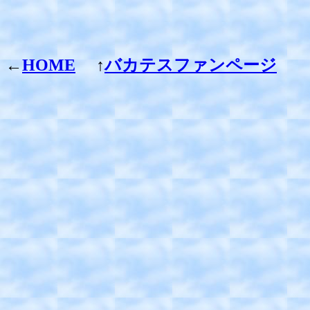
←
HOME
↑
バカテスファンページ